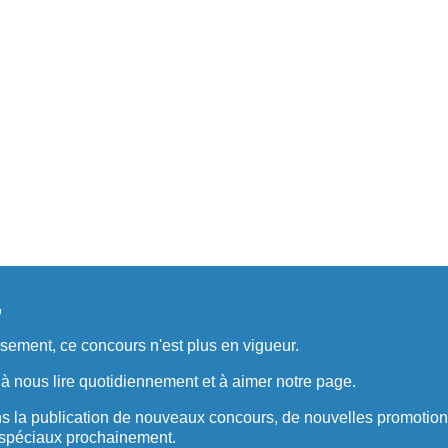
,
ement, ce concours n'est plus en vigueur.
à nous lire quotidiennement et à aimer notre page.
s la publication de nouveaux concours, de nouvelles promotion
spéciaux prochainement.